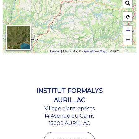
+
−
20 km
Leaflet
| Map data: ©
OpenStreetMap
INSTITUT FORMALYS
AURILLAC
Village d'entreprises
14 Avenue du Garric
15000 AURILLAC